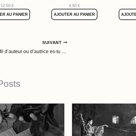
12,50
€
4,50
€
ER AU PANIER
AJOUTER AU PANIER
AJOUTE
SUIVANT
Quel profil d’auteur ou d’autrice es-tu ? Scripturant (jardinier) ou structurant (architecte) ?
Posts