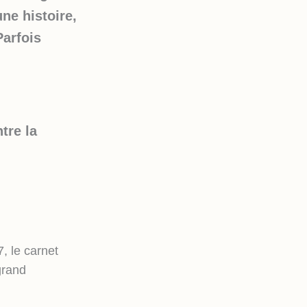
ne histoire,
Parfois
tre la
, le carnet
grand