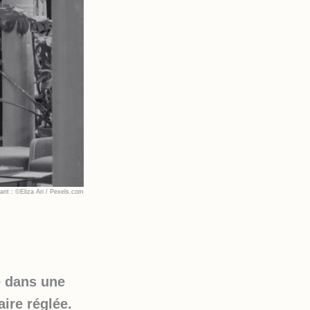
ant : ©Eliza Ari / Pexels.com
e dans une
aire réglée.