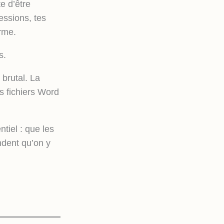
e d’être
essions, tes
rme.
s.
 brutal. La
es fichiers Word
tiel : que les
ndent qu’on y