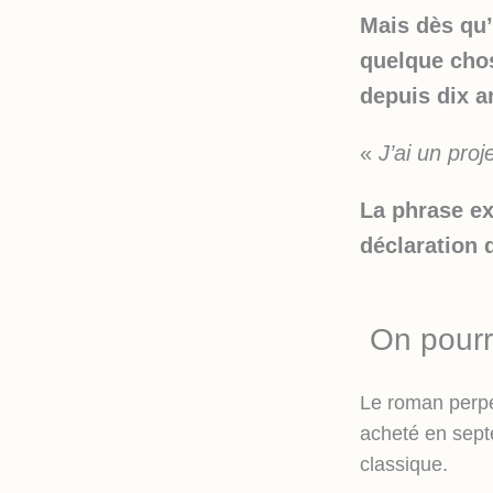
Mais dès qu’i
quelque chos
depuis dix a
«
J’ai un proje
La phrase ex
déclaration d
On pourra
Le roman perpé
acheté en sept
classique.