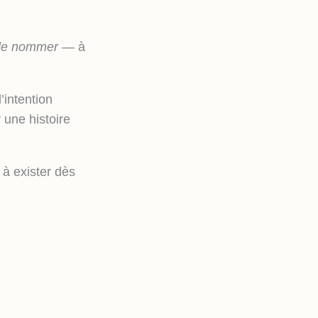
le nommer
— à
’intention
r une histoire
 à exister dès