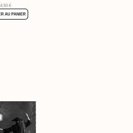
4,50
€
R AU PANIER