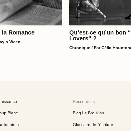
 la Romance
Qu’est-ce qu’un bon 
Lovers” ?
aylo Ween
Chronique
/ Par
Célia Hountond
naissance
Ressources
oup Blanc
Blog Le Brouillon
artenaires
Glossaire de l'écriture