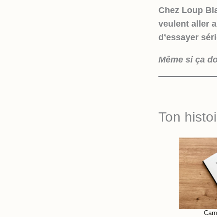
Chez Loup Blan
veulent aller 
d’essayer sér
Même si ça do
Ton histo
Carn