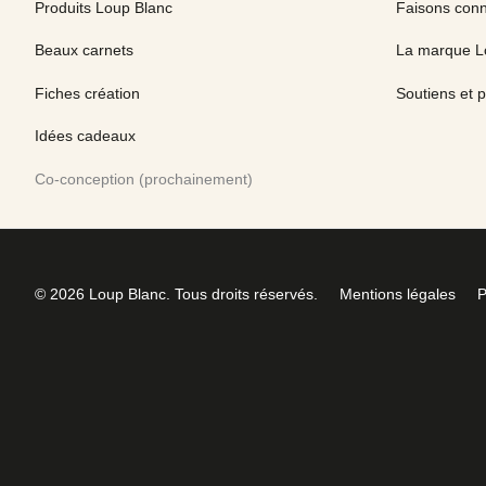
Produits Loup Blanc
Faisons con
Beaux carnets
La marque L
Fiches création
Soutiens et p
Idées cadeaux
Co-conception (prochainement)
© 2026 Loup Blanc. Tous droits réservés.
Mentions légales
P