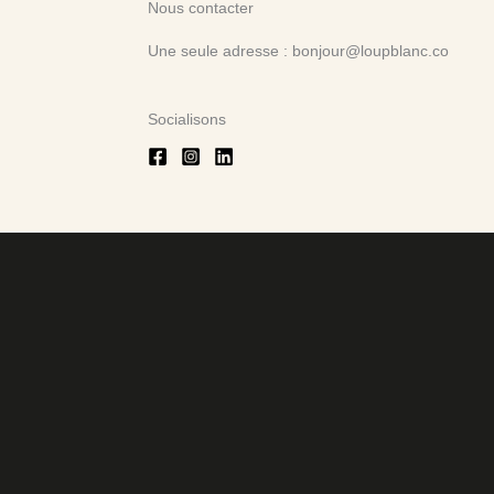
Nous contacter
Une seule adresse : bonjour@loupblanc.co
Socialisons